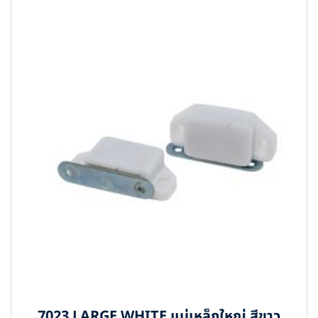
7023 LARGE WHITE แม่เหล็กใหญ่ สีขาว