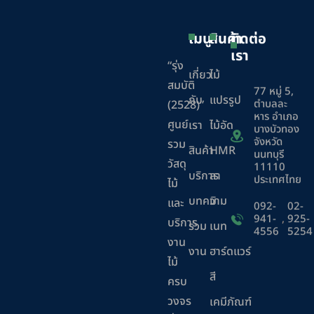
เมนู
สินค้า
ติดต่อ
เรา
“รุ่ง
เกี่ยว
ไม้
สมบัติ
77 หมู่ 5,
กับ
แปรรูป
ตำบลละ
(2528)”
หาร อำเภอ
ศูนย์
เรา
ไม้อัด
บางบัวทอง
จังหวัด
รวม
สินค้า
HMR
นนทบุรี
วัสดุ
11110
บริการ
ลา
ประเทศไทย
ไม้
บทความ
มิ
และ
092-
02-
941-
,
925-
บริการ
ร่วม
เนท
4556
5254
งาน
งาน
ฮาร์ดแวร์
ไม้
สี
ครบ
วงจร
เคมีภัณฑ์