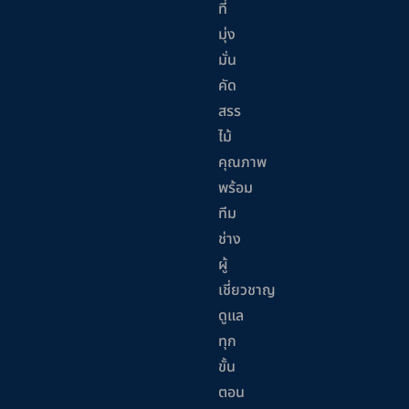
ที่
มุ่ง
มั่น
คัด
สรร
ไม้
คุณภาพ
พร้อม
ทีม
ช่าง
ผู้
เชี่ยวชาญ
ดูแล
ทุก
ขั้น
ตอน