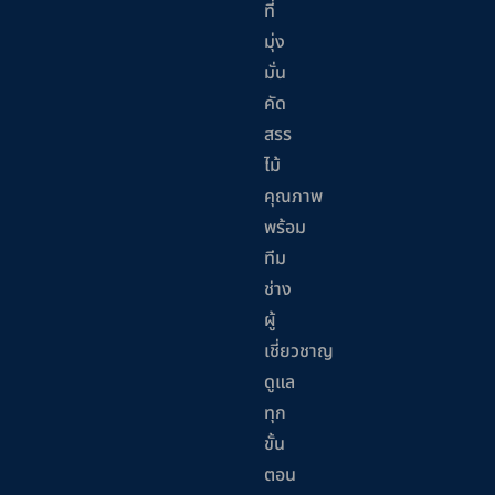
ที่
มุ่ง
มั่น
คัด
สรร
ไม้
คุณภาพ
พร้อม
ทีม
ช่าง
ผู้
เชี่ยวชาญ
ดูแล
ทุก
ขั้น
ตอน