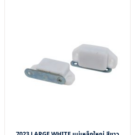
7023 LARGE WHITE แม่เหล็กใหญ่ สีขาว