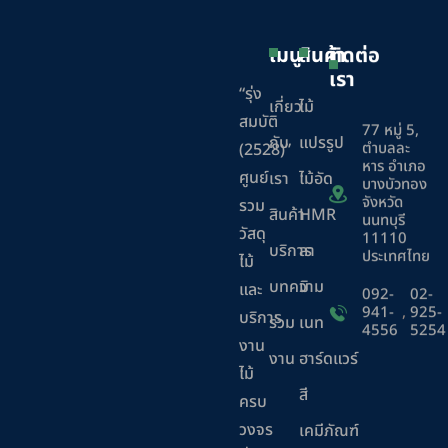
เมนู
สินค้า
ติดต่อ
เรา
“รุ่ง
เกี่ยว
ไม้
สมบัติ
77 หมู่ 5,
กับ
แปรรูป
ตำบลละ
(2528)”
หาร อำเภอ
ศูนย์
เรา
ไม้อัด
บางบัวทอง
จังหวัด
รวม
สินค้า
HMR
นนทบุรี
วัสดุ
11110
บริการ
ลา
ประเทศไทย
ไม้
บทความ
มิ
และ
092-
02-
941-
,
925-
บริการ
ร่วม
เนท
4556
5254
งาน
งาน
ฮาร์ดแวร์
ไม้
สี
ครบ
วงจร
เคมีภัณฑ์