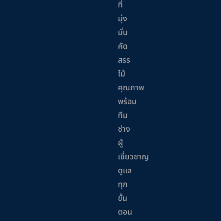
ที่
มุ่ง
มั่น
คัด
สรร
ไม้
คุณภาพ
พร้อม
ทีม
ช่าง
ผู้
เชี่ยวชาญ
ดูแล
ทุก
ขั้น
ตอน