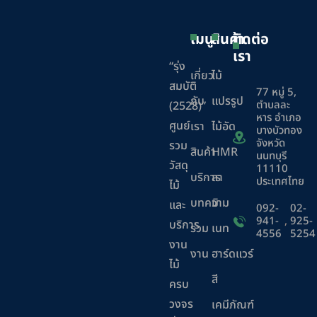
เมนู
สินค้า
ติดต่อ
เรา
“รุ่ง
เกี่ยว
ไม้
สมบัติ
77 หมู่ 5,
กับ
แปรรูป
ตำบลละ
(2528)”
หาร อำเภอ
ศูนย์
เรา
ไม้อัด
บางบัวทอง
จังหวัด
รวม
สินค้า
HMR
นนทบุรี
วัสดุ
11110
บริการ
ลา
ประเทศไทย
ไม้
บทความ
มิ
และ
092-
02-
941-
,
925-
บริการ
ร่วม
เนท
4556
5254
งาน
งาน
ฮาร์ดแวร์
ไม้
สี
ครบ
วงจร
เคมีภัณฑ์