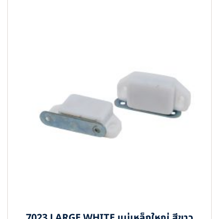
7023 LARGE WHITE แม่เหล็กใหญ่ สีขาว