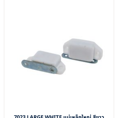
7023 LARGE WHITE แม่เหล็กใหญ่ สีขาว