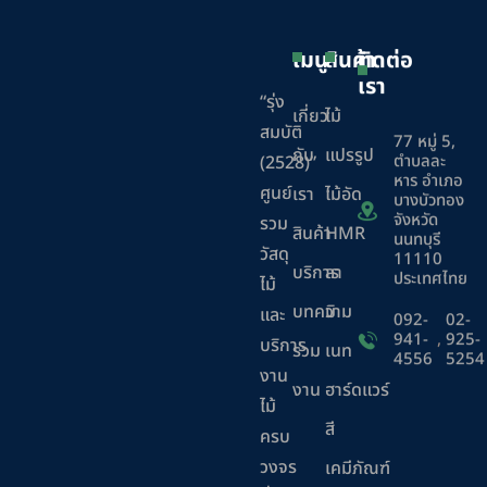
เมนู
สินค้า
ติดต่อ
เรา
“รุ่ง
เกี่ยว
ไม้
สมบัติ
77 หมู่ 5,
กับ
แปรรูป
ตำบลละ
(2528)”
หาร อำเภอ
ศูนย์
เรา
ไม้อัด
บางบัวทอง
จังหวัด
รวม
สินค้า
HMR
นนทบุรี
วัสดุ
11110
บริการ
ลา
ประเทศไทย
ไม้
บทความ
มิ
และ
092-
02-
941-
,
925-
บริการ
ร่วม
เนท
4556
5254
งาน
งาน
ฮาร์ดแวร์
ไม้
สี
ครบ
วงจร
เคมีภัณฑ์