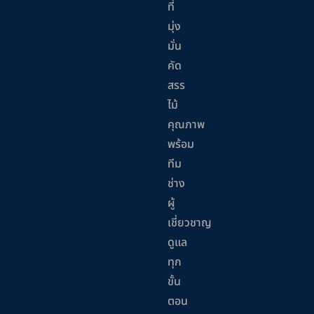
ที่
มุ่ง
มั่น
คัด
สรร
ไม้
คุณภาพ
พร้อม
ทีม
ช่าง
ผู้
เชี่ยวชาญ
ดูแล
ทุก
ขั้น
ตอน