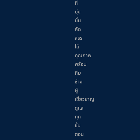
ที่
มุ่ง
มั่น
คัด
สรร
ไม้
คุณภาพ
พร้อม
ทีม
ช่าง
ผู้
เชี่ยวชาญ
ดูแล
ทุก
ขั้น
ตอน