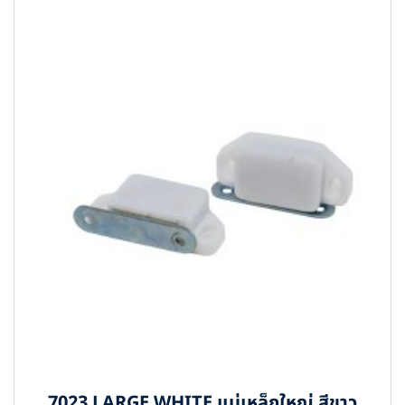
7023 LARGE WHITE แม่เหล็กใหญ่ สีขาว