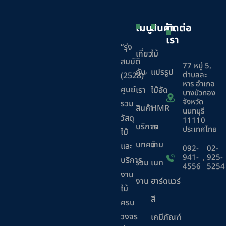
เมนู
สินค้า
ติดต่อ
เรา
“รุ่ง
เกี่ยว
ไม้
สมบัติ
77 หมู่ 5,
กับ
แปรรูป
ตำบลละ
(2528)”
หาร อำเภอ
ศูนย์
เรา
ไม้อัด
บางบัวทอง
จังหวัด
รวม
สินค้า
HMR
นนทบุรี
วัสดุ
11110
บริการ
ลา
ประเทศไทย
ไม้
บทความ
มิ
และ
092-
02-
941-
,
925-
บริการ
ร่วม
เนท
4556
5254
งาน
งาน
ฮาร์ดแวร์
ไม้
สี
ครบ
วงจร
เคมีภัณฑ์