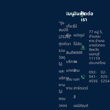
เมนู
สินค้า
ติดต่อ
เรา
“รุ่ง
เกี่ยว
ไม้
สมบัติ
77 หมู่ 5,
กับ
แปรรูป
ตำบลละ
(2528)”
หาร อำเภอ
ศูนย์
เรา
ไม้อัด
บางบัวทอง
จังหวัด
รวม
สินค้า
HMR
นนทบุรี
วัสดุ
11110
บริการ
ลา
ประเทศไทย
ไม้
บทความ
มิ
และ
092-
02-
941-
,
925-
บริการ
ร่วม
เนท
4556
5254
งาน
งาน
ฮาร์ดแวร์
ไม้
สี
ครบ
วงจร
เคมีภัณฑ์