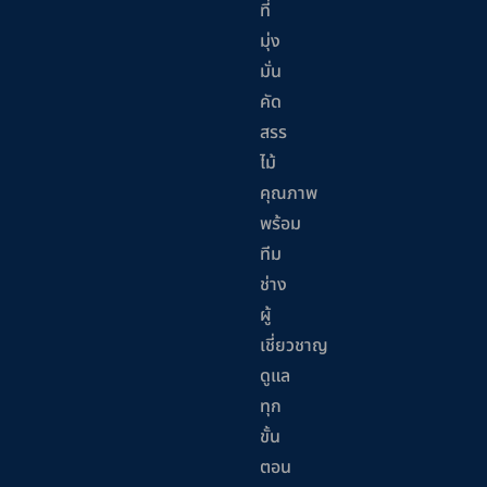
ที่
มุ่ง
มั่น
คัด
สรร
ไม้
คุณภาพ
พร้อม
ทีม
ช่าง
ผู้
เชี่ยวชาญ
ดูแล
ทุก
ขั้น
ตอน