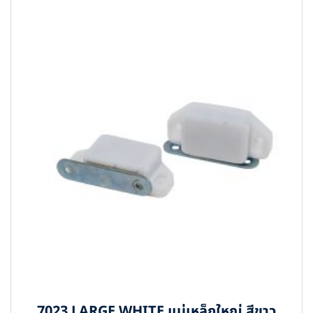
7023 LARGE WHITE แม่เหล็กใหญ่ สีขาว