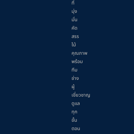
ที่
มุ่ง
มั่น
คัด
สรร
ไม้
คุณภาพ
พร้อม
ทีม
ช่าง
ผู้
เชี่ยวชาญ
ดูแล
ทุก
ขั้น
ตอน