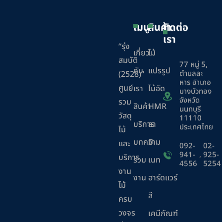
เมนู
สินค้า
ติดต่อ
เรา
“รุ่ง
เกี่ยว
ไม้
สมบัติ
77 หมู่ 5,
กับ
แปรรูป
ตำบลละ
(2528)”
หาร อำเภอ
ศูนย์
เรา
ไม้อัด
บางบัวทอง
จังหวัด
รวม
สินค้า
HMR
นนทบุรี
วัสดุ
11110
บริการ
ลา
ประเทศไทย
ไม้
บทความ
มิ
และ
092-
02-
941-
,
925-
บริการ
ร่วม
เนท
4556
5254
งาน
งาน
ฮาร์ดแวร์
ไม้
สี
ครบ
วงจร
เคมีภัณฑ์