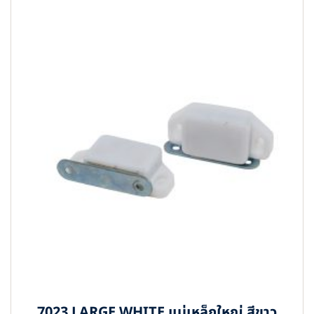
7023 LARGE WHITE แม่เหล็กใหญ่ สีขาว