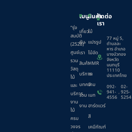
เมนู
สินค้า
ติดต่อ
เรา
“รุ่ง
เกี่ยว
ไม้
สมบัติ
77 หมู่ 5,
กับ
แปรรูป
ตำบลละ
(2528)”
หาร อำเภอ
ศูนย์
เรา
ไม้อัด
บางบัวทอง
จังหวัด
รวม
สินค้า
HMR
นนทบุรี
วัสดุ
11110
บริการ
ลา
ประเทศไทย
ไม้
บทความ
มิ
และ
092-
02-
941-
,
925-
บริการ
ร่วม
เนท
4556
5254
งาน
งาน
ฮาร์ดแวร์
ไม้
สี
ครบ
วงจร
เคมีภัณฑ์