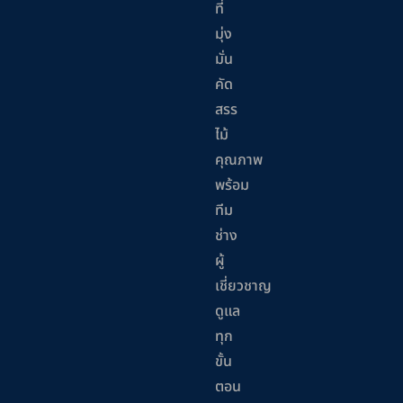
ที่
มุ่ง
มั่น
คัด
สรร
ไม้
คุณภาพ
พร้อม
ทีม
ช่าง
ผู้
เชี่ยวชาญ
ดูแล
ทุก
ขั้น
ตอน