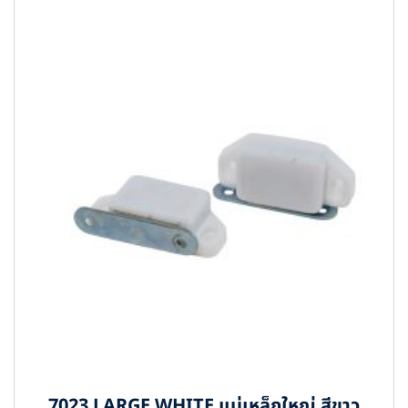
7023 LARGE WHITE แม่เหล็กใหญ่ สีขาว