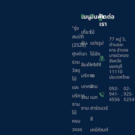
เมนู
สินค้า
ติดต่อ
เรา
“รุ่ง
เกี่ยว
ไม้
สมบัติ
77 หมู่ 5,
กับ
แปรรูป
ตำบลละ
(2528)”
หาร อำเภอ
ศูนย์
เรา
ไม้อัด
บางบัวทอง
จังหวัด
รวม
สินค้า
HMR
นนทบุรี
วัสดุ
11110
บริการ
ลา
ประเทศไทย
ไม้
บทความ
มิ
และ
092-
02-
941-
,
925-
บริการ
ร่วม
เนท
4556
5254
งาน
งาน
ฮาร์ดแวร์
ไม้
สี
ครบ
วงจร
เคมีภัณฑ์