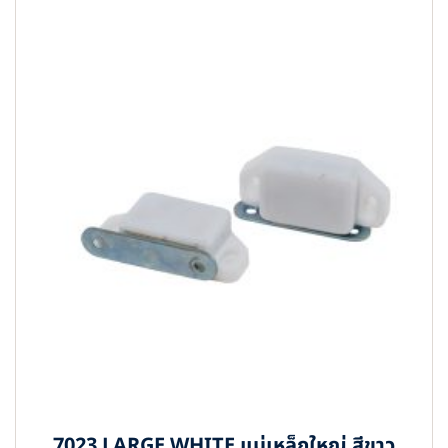
7023 LARGE WHITE แม่เหล็กใหญ่ สีขาว