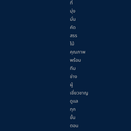
ที่
มุ่ง
มั่น
คัด
สรร
ไม้
คุณภาพ
พร้อม
ทีม
ช่าง
ผู้
เชี่ยวชาญ
ดูแล
ทุก
ขั้น
ตอน