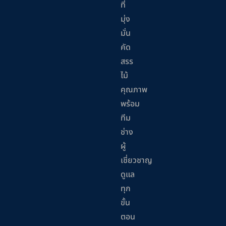
ที่
มุ่ง
มั่น
คัด
สรร
ไม้
คุณภาพ
พร้อม
ทีม
ช่าง
ผู้
เชี่ยวชาญ
ดูแล
ทุก
ขั้น
ตอน