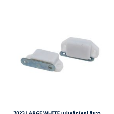
7023 LARGE WHITE แม่เหล็กใหญ่ สีขาว