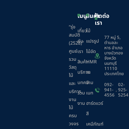
เมนู
สินค้า
ติดต่อ
เรา
“รุ่ง
เกี่ยว
ไม้
สมบัติ
77 หมู่ 5,
กับ
แปรรูป
ตำบลละ
(2528)”
หาร อำเภอ
ศูนย์
เรา
ไม้อัด
บางบัวทอง
จังหวัด
รวม
สินค้า
HMR
นนทบุรี
วัสดุ
11110
บริการ
ลา
ประเทศไทย
ไม้
บทความ
มิ
และ
092-
02-
941-
,
925-
บริการ
ร่วม
เนท
4556
5254
งาน
งาน
ฮาร์ดแวร์
ไม้
สี
ครบ
วงจร
เคมีภัณฑ์