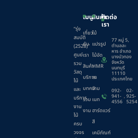
เมนู
สินค้า
ติดต่อ
เรา
“รุ่ง
เกี่ยว
ไม้
สมบัติ
77 หมู่ 5,
กับ
แปรรูป
ตำบลละ
(2528)”
หาร อำเภอ
ศูนย์
เรา
ไม้อัด
บางบัวทอง
จังหวัด
รวม
สินค้า
HMR
นนทบุรี
วัสดุ
11110
บริการ
ลา
ประเทศไทย
ไม้
บทความ
มิ
และ
092-
02-
941-
,
925-
บริการ
ร่วม
เนท
4556
5254
งาน
งาน
ฮาร์ดแวร์
ไม้
สี
ครบ
วงจร
เคมีภัณฑ์