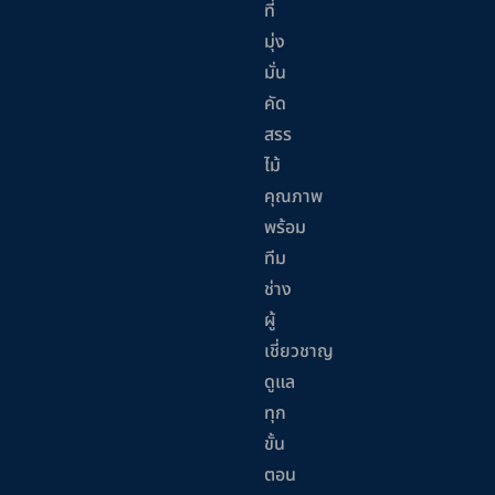
ที่
มุ่ง
มั่น
คัด
สรร
ไม้
คุณภาพ
พร้อม
ทีม
ช่าง
ผู้
เชี่ยวชาญ
ดูแล
ทุก
ขั้น
ตอน