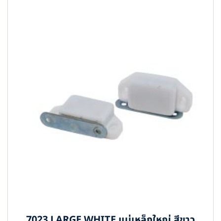
7023 LARGE WHITE แม่เหล็กใหญ่ สีขาว