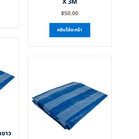
X 3M
฿
50.00
หยิบใส่ตะกร้า
าขาว