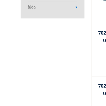
ไม้อัด
702
เ
702
เ