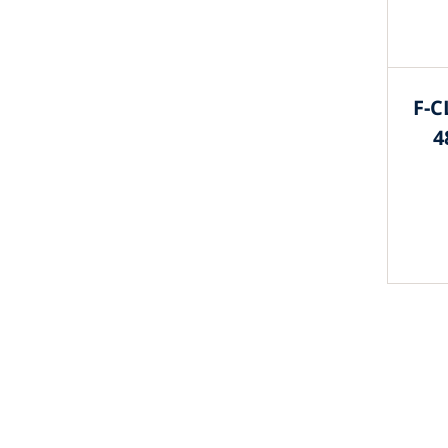
F-C
4