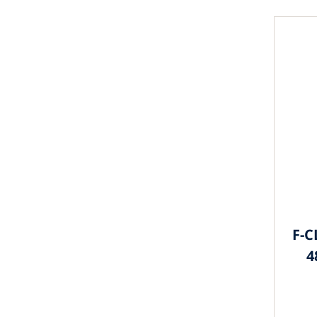
F-C
4