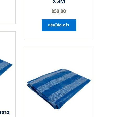
X 3M
฿
50.00
หยิบใส่ตะกร้า
าขาว