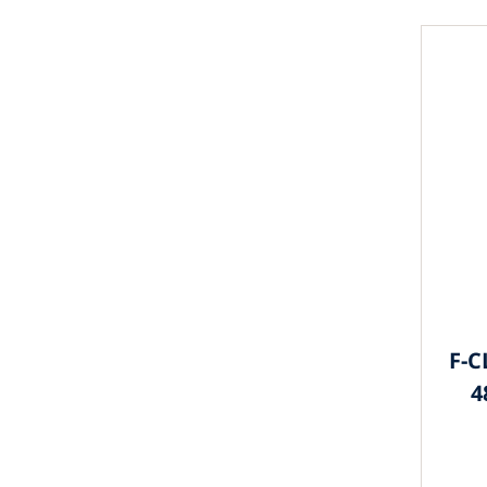
F-C
4