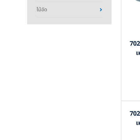
ไม้อัด
702
เ
702
เ