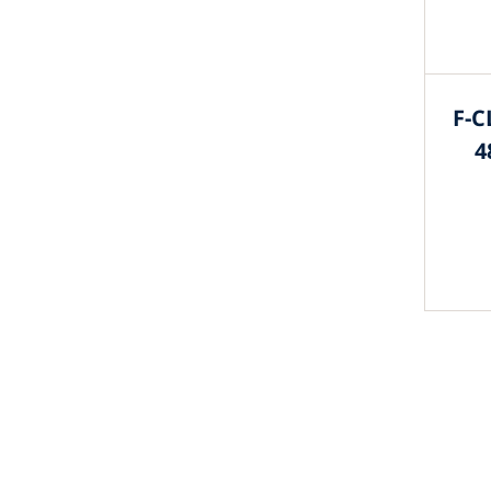
F-C
4