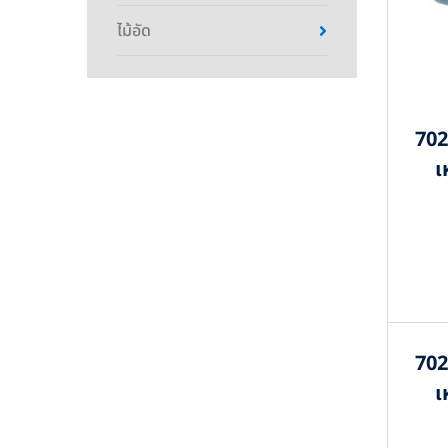
ไม้อัด
702
เ
702
เ