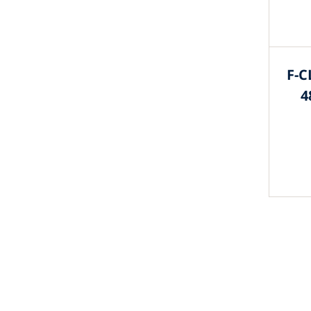
F-C
4