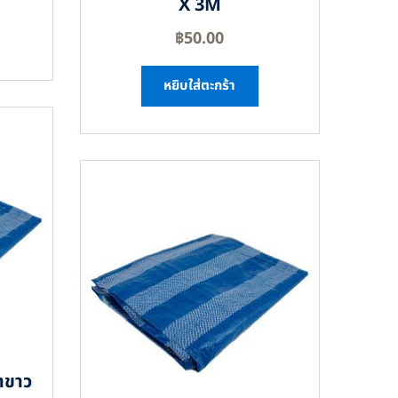
X 3M
฿
50.00
หยิบใส่ตะกร้า
าขาว