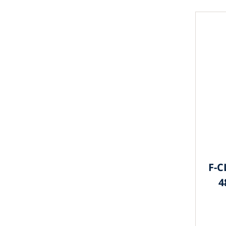
F-C
4