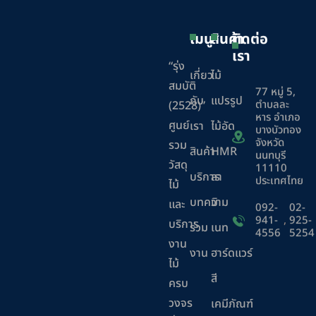
เมนู
สินค้า
ติดต่อ
เรา
“รุ่ง
เกี่ยว
ไม้
สมบัติ
77 หมู่ 5,
กับ
แปรรูป
ตำบลละ
(2528)”
หาร อำเภอ
ศูนย์
เรา
ไม้อัด
บางบัวทอง
จังหวัด
รวม
สินค้า
HMR
นนทบุรี
วัสดุ
11110
บริการ
ลา
ประเทศไทย
ไม้
บทความ
มิ
และ
092-
02-
941-
,
925-
บริการ
ร่วม
เนท
4556
5254
งาน
งาน
ฮาร์ดแวร์
ไม้
สี
ครบ
วงจร
เคมีภัณฑ์