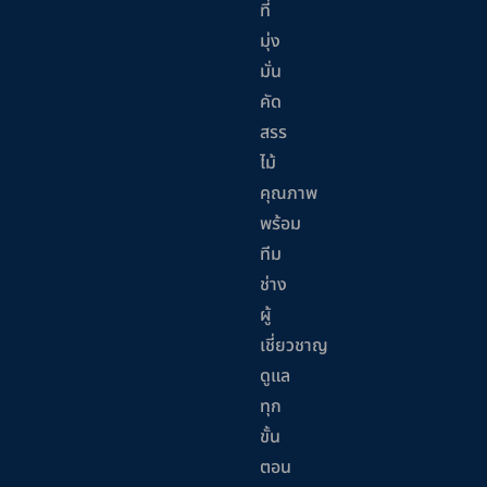
ที่
มุ่ง
มั่น
คัด
สรร
ไม้
คุณภาพ
พร้อม
ทีม
ช่าง
ผู้
เชี่ยวชาญ
ดูแล
ทุก
ขั้น
ตอน