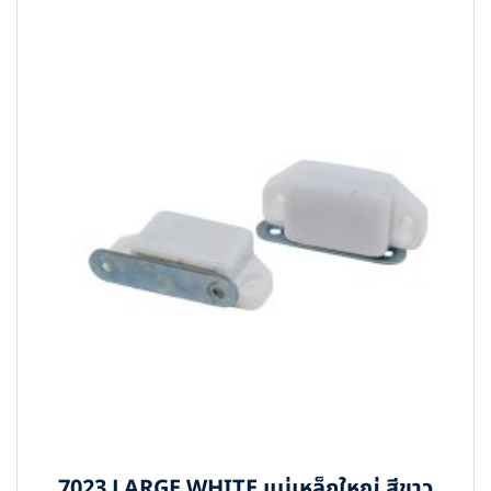
7023 LARGE WHITE แม่เหล็กใหญ่ สีขาว