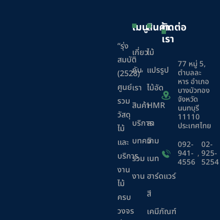
เมนู
สินค้า
ติดต่อ
เรา
“รุ่ง
เกี่ยว
ไม้
สมบัติ
77 หมู่ 5,
กับ
แปรรูป
ตำบลละ
(2528)”
หาร อำเภอ
ศูนย์
เรา
ไม้อัด
บางบัวทอง
จังหวัด
รวม
สินค้า
HMR
นนทบุรี
วัสดุ
11110
บริการ
ลา
ประเทศไทย
ไม้
บทความ
มิ
และ
092-
02-
941-
,
925-
บริการ
ร่วม
เนท
4556
5254
งาน
งาน
ฮาร์ดแวร์
ไม้
สี
ครบ
วงจร
เคมีภัณฑ์