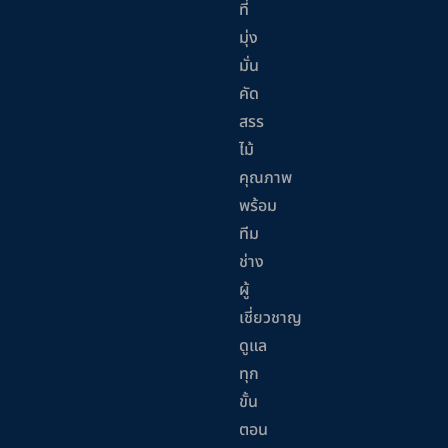
ที่
มุ่ง
มั่น
คัด
สรร
ไม้
คุณภาพ
พร้อม
ทีม
ช่าง
ผู้
เชี่ยวชาญ
ดูแล
ทุก
ขั้น
ตอน