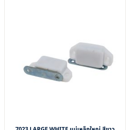
7023 LARGE WHITE แม่เหล็กใหญ่ สีขาว