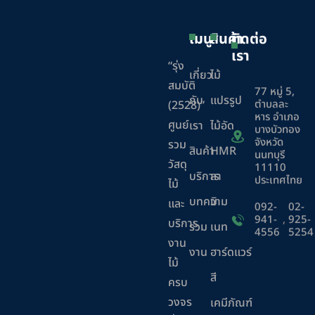
เมนู
สินค้า
ติดต่อ
เรา
“รุ่ง
เกี่ยว
ไม้
สมบัติ
77 หมู่ 5,
กับ
แปรรูป
ตำบลละ
(2528)”
หาร อำเภอ
ศูนย์
เรา
ไม้อัด
บางบัวทอง
จังหวัด
รวม
สินค้า
HMR
นนทบุรี
วัสดุ
11110
บริการ
ลา
ประเทศไทย
ไม้
บทความ
มิ
และ
092-
02-
941-
,
925-
บริการ
ร่วม
เนท
4556
5254
งาน
งาน
ฮาร์ดแวร์
ไม้
สี
ครบ
วงจร
เคมีภัณฑ์