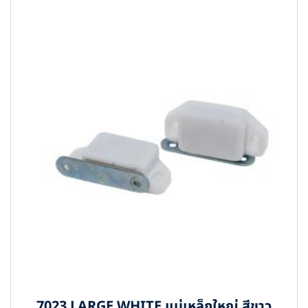
7023 LARGE WHITE แม่เหล็กใหญ่ สีขาว