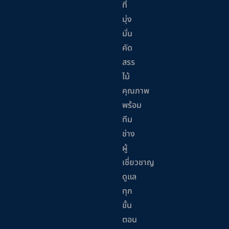
ที่
มุ่ง
มั่น
คัด
สรร
ไม้
คุณภาพ
พร้อม
ทีม
ช่าง
ผู้
เชี่ยวชาญ
ดูแล
ทุก
ขั้น
ตอน