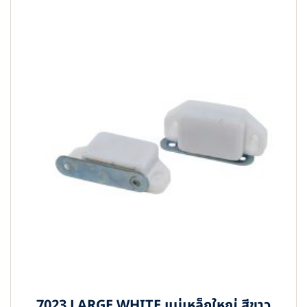
7023 LARGE WHITE แม่เหล็กใหญ่ สีขาว