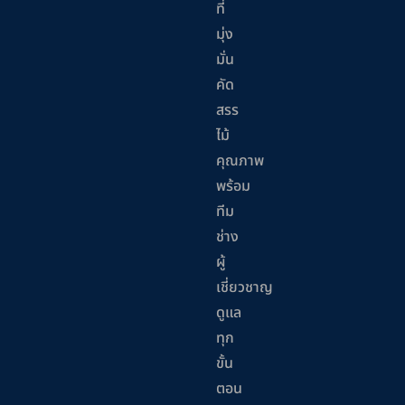
ที่
มุ่ง
มั่น
คัด
สรร
ไม้
คุณภาพ
พร้อม
ทีม
ช่าง
ผู้
เชี่ยวชาญ
ดูแล
ทุก
ขั้น
ตอน