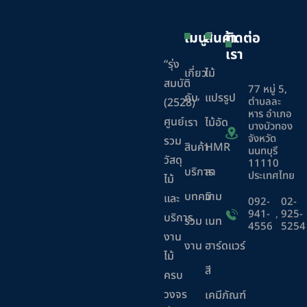
เมนู
สินค้า
ติดต่อ
เรา
“รุ่ง
เกี่ยว
ไม้
สมบัติ
77 หมู่ 5,
กับ
แปรรูป
ตำบลละ
(2528)”
หาร อำเภอ
ศูนย์
เรา
ไม้อัด
บางบัวทอง
จังหวัด
รวม
สินค้า
HMR
นนทบุรี
วัสดุ
11110
บริการ
ลา
ประเทศไทย
ไม้
บทความ
มิ
และ
092-
02-
941-
,
925-
บริการ
ร่วม
เนท
4556
5254
งาน
งาน
ฮาร์ดแวร์
ไม้
สี
ครบ
วงจร
เคมีภัณฑ์