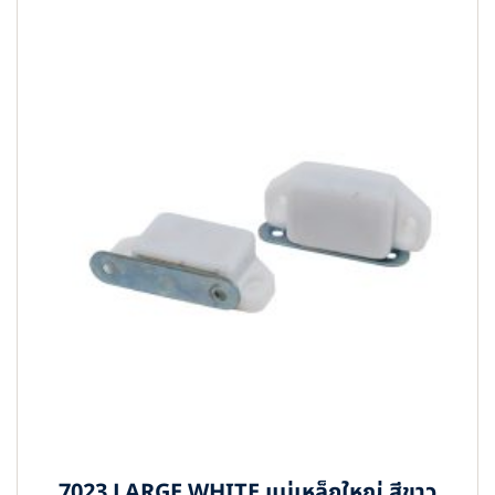
7023 LARGE WHITE แม่เหล็กใหญ่ สีขาว