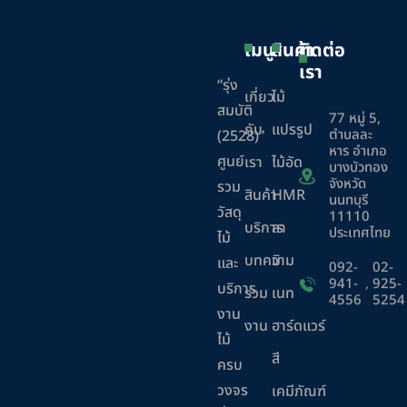
เมนู
สินค้า
ติดต่อ
เรา
“รุ่ง
เกี่ยว
ไม้
สมบัติ
77 หมู่ 5,
กับ
แปรรูป
ตำบลละ
(2528)”
หาร อำเภอ
ศูนย์
เรา
ไม้อัด
บางบัวทอง
จังหวัด
รวม
สินค้า
HMR
นนทบุรี
วัสดุ
11110
บริการ
ลา
ประเทศไทย
ไม้
บทความ
มิ
และ
092-
02-
941-
,
925-
บริการ
ร่วม
เนท
4556
5254
งาน
งาน
ฮาร์ดแวร์
ไม้
สี
ครบ
วงจร
เคมีภัณฑ์