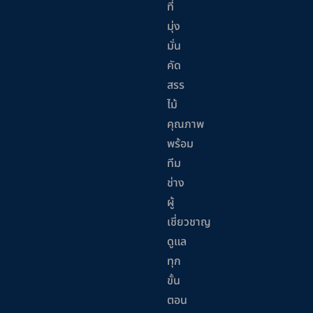
ที่
มุ่ง
มั่น
คัด
สรร
ไม้
คุณภาพ
พร้อม
ทีม
ช่าง
ผู้
เชี่ยวชาญ
ดูแล
ทุก
ขั้น
ตอน