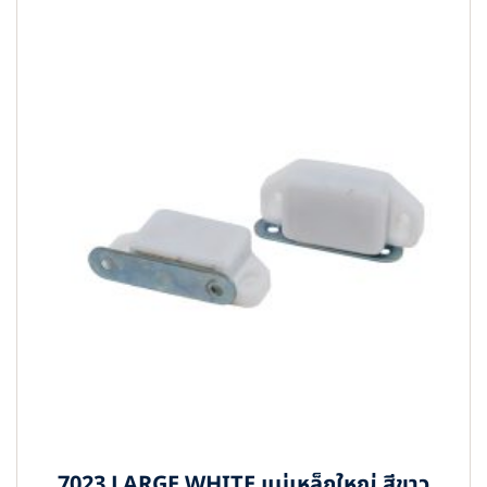
7023 LARGE WHITE แม่เหล็กใหญ่ สีขาว