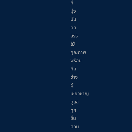
ที่
มุ่ง
มั่น
คัด
สรร
ไม้
คุณภาพ
พร้อม
ทีม
ช่าง
ผู้
เชี่ยวชาญ
ดูแล
ทุก
ขั้น
ตอน