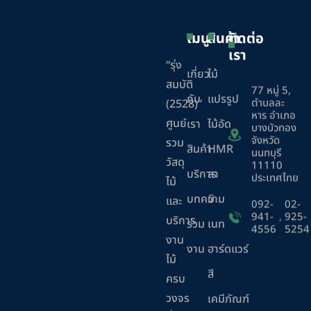
เมนู
สินค้า
ติดต่อ
เรา
“รุ่ง
เกี่ยว
ไม้
สมบัติ
77 หมู่ 5,
กับ
แปรรูป
ตำบลละ
(2528)”
หาร อำเภอ
ศูนย์
เรา
ไม้อัด
บางบัวทอง
จังหวัด
รวม
สินค้า
HMR
นนทบุรี
วัสดุ
11110
บริการ
ลา
ประเทศไทย
ไม้
บทความ
มิ
และ
092-
02-
941-
,
925-
บริการ
ร่วม
เนท
4556
5254
งาน
งาน
ฮาร์ดแวร์
ไม้
สี
ครบ
วงจร
เคมีภัณฑ์