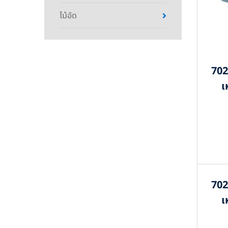
ไม้อัด
702
เ
702
เ