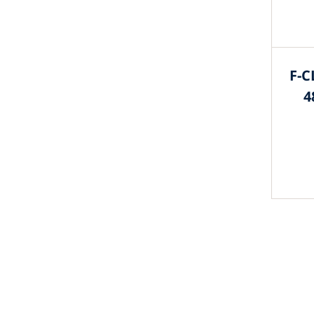
F-C
4