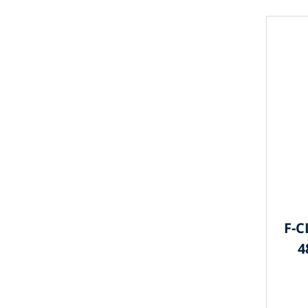
F-C
4