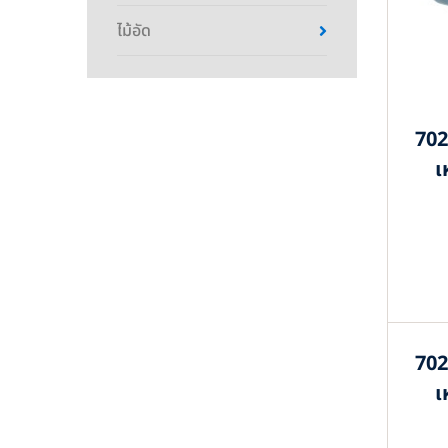
ไม้อัด
702
เ
702
เ