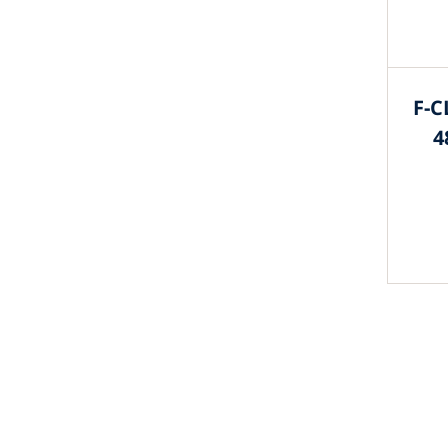
F-C
4