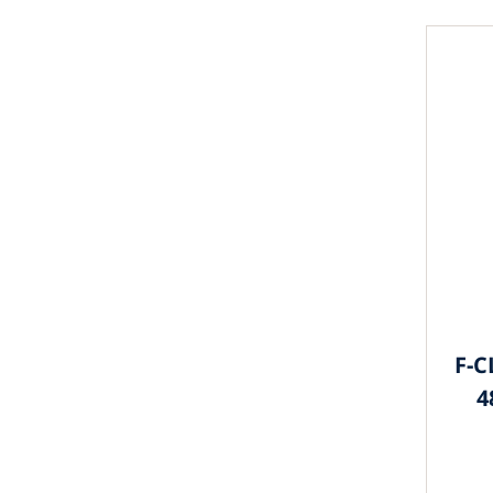
F-C
4