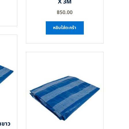
X 3M
฿
50.00
หยิบใส่ตะกร้า
าขาว