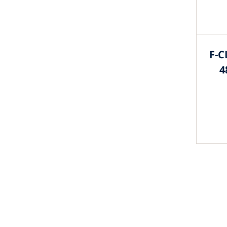
F-C
4