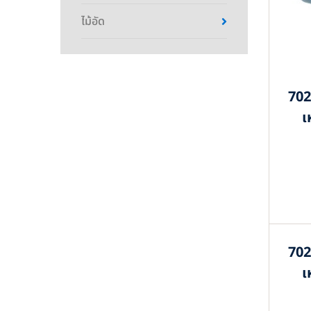
ไม้อัด
702
เ
702
เ