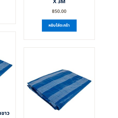
X 3M
฿
50.00
หยิบใส่ตะกร้า
าขาว