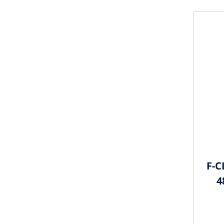
F-C
4